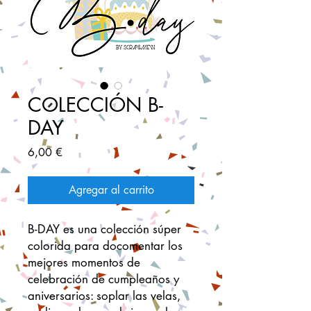
COLECCIÓN B-
DAY
Precio
6,00 €
Agregar al carrito
B-DAY es una colección súper
colorida para docomentar los
mejores momentos de
celebración de cumpleaños y
aniversarios: soplar las velas,