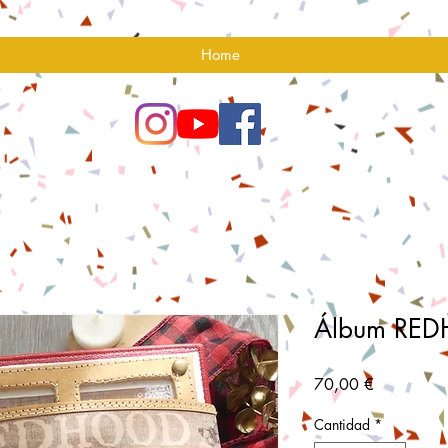
Home
Álbum RE
Precio
70,00 €
Cantidad
*