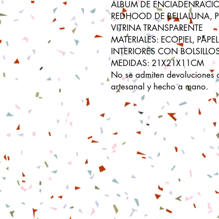
ÁLBUM DE ENCIADENRACI
REDHOOD DE BELLALUNA, 
VITRINA TRANSPARENTE
MATERIALES: ECOPIEL, PAPE
INTERIORES CON BOLSILLOS
MEDIDAS: 21X21X11CM
No se admiten devoluciones 
artesanal y hecho a mano.
Contacto
scrapandmew@g